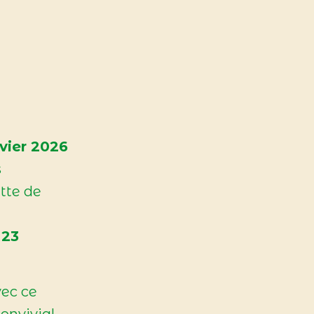
vier 2026
s
tte de
 23
vec ce
onvivial