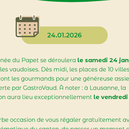
24.01.2026
rnée du Papet se déroulera
le samedi 24 jan
lles vaudoises. Dès midi, les places de 10 ville
ront les gourmands pour une généreuse assie
ferte par GastroVaud. À noter : à Lausanne, la
ion aura lieu exceptionnellement
le vendredi
be occasion de vous régaler gratuitement a
lématique du canton, de passer un moment c