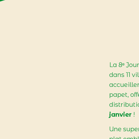
La 8ᵉ Jou
dans 11 vi
accueille
papet, of
distribut
janvier
!
Une super
plat emb