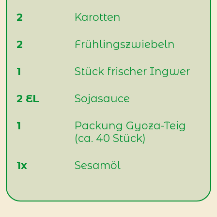
2
Karotten
2
Frühlingszwiebeln
1
Stück frischer Ingwer
2 EL
Sojasauce
1
Packung Gyoza-Teig
(ca. 40 Stück)
1x
Sesamöl