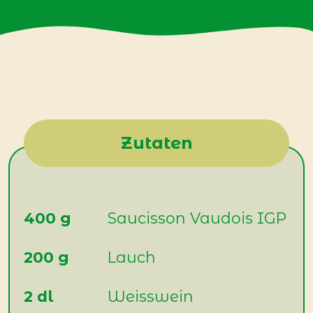
Zutaten
400 g
Saucisson Vaudois IGP
200 g
Lauch
2 dl
Weisswein