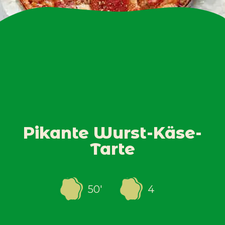
Pikante Wurst-Käse-
Tarte
50
'
4