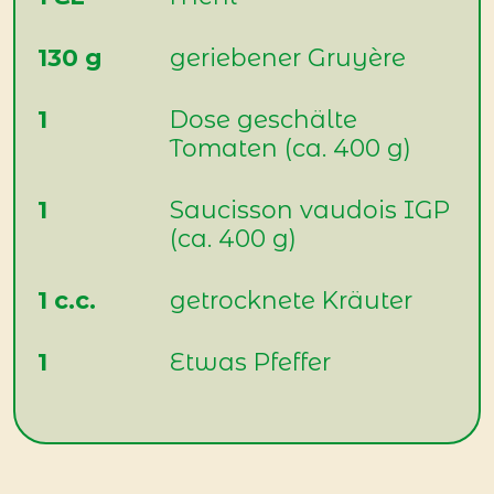
130 g
geriebener Gruyère
1
Dose geschälte
Tomaten (ca. 400 g)
1
Saucisson vaudois IGP
(ca. 400 g)
1 c.c.
getrocknete Kräuter
1
Etwas Pfeffer