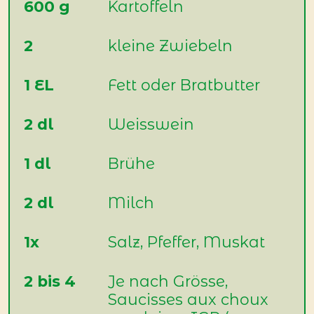
600 g
Kartoffeln
2
kleine Zwiebeln
1 EL
Fett oder Bratbutter
2 dl
Weisswein
1 dl
Brühe
2 dl
Milch
1x
Salz, Pfeffer, Muskat
2 bis 4
Je nach Grösse,
Saucisses aux choux